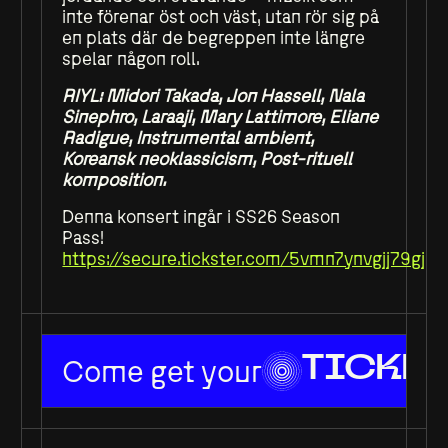
inte förenar öst och väst, utan rör sig på
en plats där de begreppen inte längre
spelar någon roll.
RIYL: Midori Takada, Jon Hassell, Nala
Sinephro, Laraaji, Mary Lattimore, Eliane
Radigue, Instrumental ambient,
Koreansk neoklassicism, Post-rituell
komposition.
Denna konsert ingår i SS26 Season
Pass!
https://secure.tickster.com/5vmn7ynvgjj79gj
Come get your
TICKET