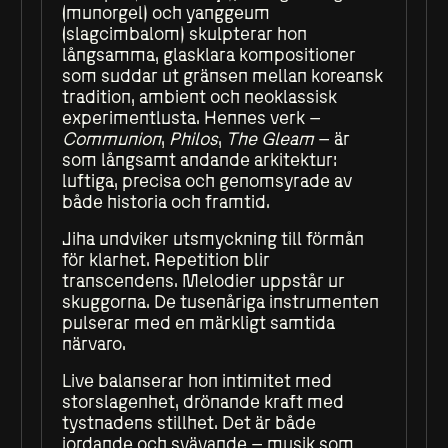
(munorgel) och yanggeum
(slagcimbalom) skulpterar hon
långsamma, glasklara kompositioner
som suddar ut gränsen mellan koreansk
tradition, ambient och neoklassisk
experimentlusta. Hennes verk –
Communion
,
Philos
,
The Gleam
– är
som långsamt andande arkitektur:
luftiga, precisa och genomsyrade av
både historia och framtid.
Jiha undviker utsmyckning till förmån
för klarhet. Repetition blir
transcendens. Melodier uppstår ur
skuggorna. De tusenåriga instrumenten
pulserar med en märkligt samtida
närvaro.
Live balanserar hon intimitet med
storslagenhet, drönande kraft med
tystnadens stillhet. Det är både
jordande och svävande – musik som