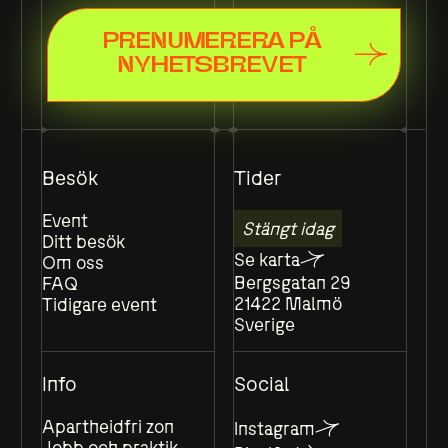
PRENUMERERA PÅ
NYHETSBREVET
Besök
Tider
Event
Stängt idag
Ditt besök
Se karta
Om oss
Bergsgatan 29
FAQ
21422 Malmö
Tidigare event
Sverige
Info
Social
Apartheidfri zon
Instagram
Jobb och praktik