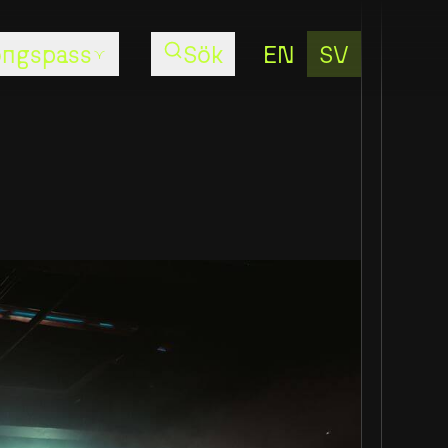
EN
SV
ongspass
Sök
Säsongspass
Konsert
AW26
Säsongspass
Scenkonst
AW26