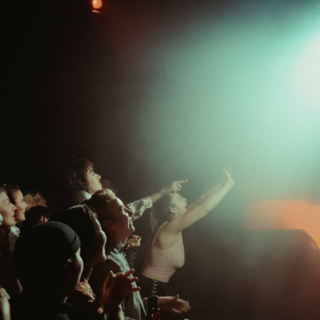
Residens
PULSE