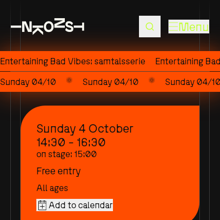
Menu
Entertaining Bad Vibes: samtalsserie
Entertaining Bad
Sunday 04/10
Sunday 04/10
Sunday 04/1
Sunday 4 October
14:30 - 16:30
on stage
:
15:00
Free entry
All ages
Add to calendar