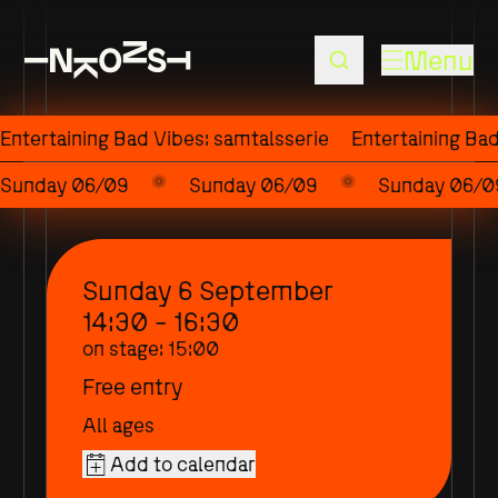
Menu
Entertaining Bad Vibes: samtalsserie
Entertaining Bad
Sunday 06/09
Sunday 06/09
Sunday 06/0
Sunday 6 September
14:30 - 16:30
on stage
:
15:00
Free entry
All ages
Add to calendar